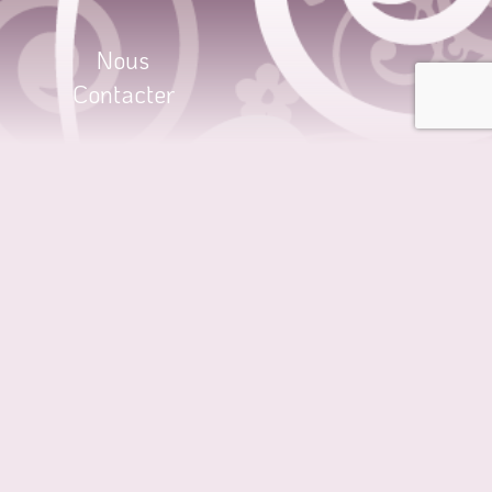
Nous
Contacter
ONTRER
yright de la société GdH’Com dont le siège social
e le code sont la propriété unique de la société
trainer des poursuite judiciaire conformément à la
la propriété intellectuelle. Les photos de la société
uction sont strictement interdites sans l’accord