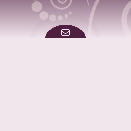
ME RENC
Copyright
e Internet https://www.beaute-services49.fr est sous cop
NIS - L'ensemble de l'aspect graphique du site ainsi qu
, ou toute copie, totale ou partielle de l'aspect peut en
Tous les éléments présent sur ce site sont de facto soumis à 
Toute utilisation commerciale ou personnelle, tout reprod
ations saisies soient